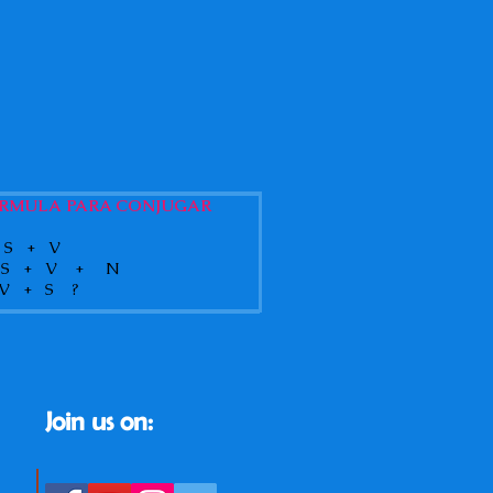
RMULA
PARA CONJUGAR
 + V
+ V + N
+ S ?
Join us on: