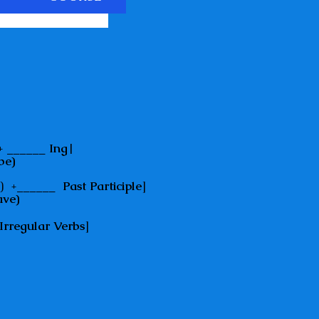
 + ______
Ing
|
e)
re) +______
Past Participle
]
ave)
Irregular Verbs
]