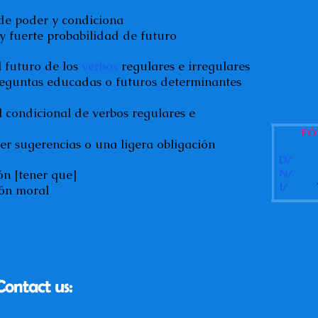
r y condiciona
probabilidad de futuro
o de los
verbos
regulares e irregulares
eguntas educadas o futuros determinantes
l condicional de verbos regulares e
FÓ
ncias o una ligera obligación
D/
S
N/
S 
ner que]
I/
V 
moral
Contact us: