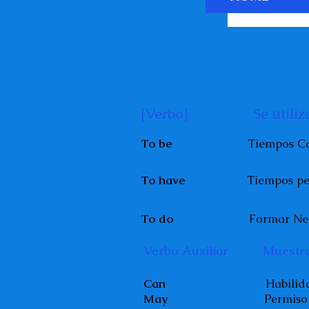
[Verbo]
Se utili
To be
Tiempos 
(am, are, i
To have
Tiempos 
To do
Formar Negacio
Verbo Auxiliar
Muestra
Can
Habilidad menta
May
Permiso y fuert