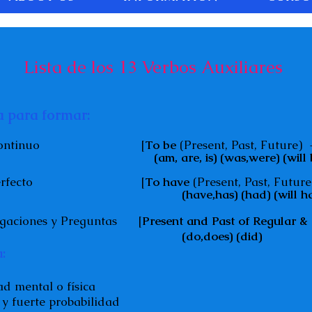
Lista de los 13 Verbos Auxiliares
za para formar:
Continuo [
To be
(Present, Past, Future)
s) (was,were) (will b
perfecto [
To have
(Present, Past, Futu
(have,has) (had) (will h
nes y Preguntas
[
Present and Past of Regular & 
(do,does) (did)
:
l o física
e probabilidad