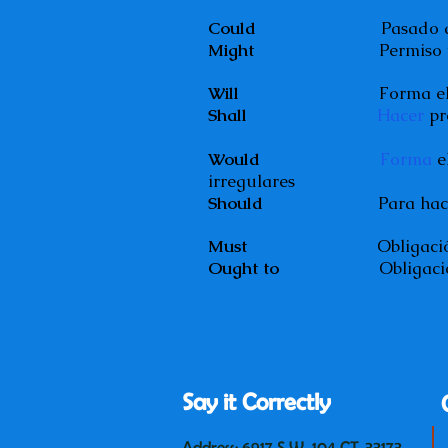
Could
Pasado de pode
Might
Permiso y fuerte 
Will
Forma el futur
Shall
Hacer
pr
Would
Forma
e
irregulares
Should
Para hacer sugere
Must
Obligación [te
Ought to
Obligación 
Say it Correctly
Address: 6917 S.W. 104 CT 33173