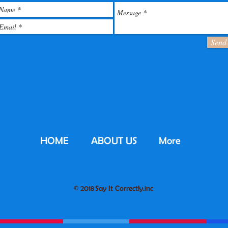
Send
HOME
ABOUT US
More
© 2018 Say It Correctly.inc