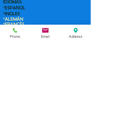
IDIOMAS:
*ESPAÑOL
*INGLES
*ALEMÁN
*FRANCÉS
*ITALIANO
Phone
Email
Address
Contact us: