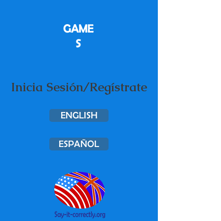
GAME
S
Inicia Sesión/Regístrate
ENGLISH
ESPAÑOL