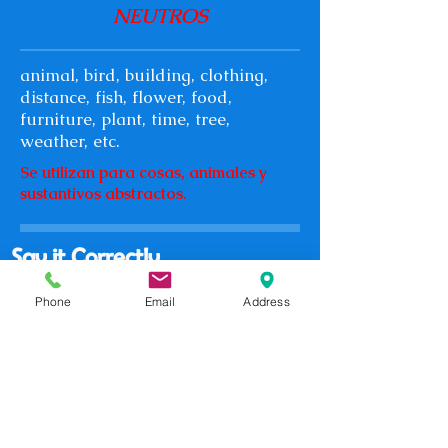
NEUTROS
animal, bird, building, clothing,
distance, fish, flower, food,
furniture, plant, time, tree,
weather, etc.
Se utilizan para cosas, animales y
sustantivos abstractos.
Say it Correctly
Address: 6917 S.W. 104 CT 33173
Phone
Email
Address
Phone:
+57 310 432 2050
Magic Jack:
813 406 6043
EEUU
Florida, USA
TRADUCCIONES A LOS SIGUIENTES
IDIOMAS: