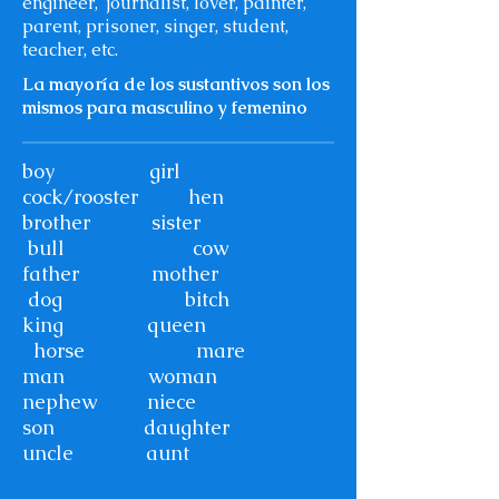
engineer, journalist, lover, painter,
parent, prisoner, singer, student,
teacher, etc.
La mayoría de los sustantivos son los
mismos para masculino y femenino
boy girl
cock/rooster hen
brother sister
bull cow
father mother
dog bitch
king queen
horse mare
man woman
nephew niece
son daughter
uncle aunt