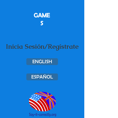
GAME
S
Inicia Sesión/Regístrate
ENGLISH
ESPAÑOL