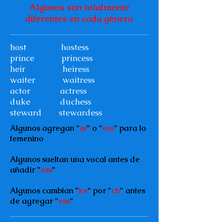
Algunos son totalmente
diferentes en cada género
host hostess
prince
princess
heir heiress
waiter waitress
actor actress
duke duchess
steward stewardess
Algunos agregan "
ss
" o "
ess
" para lo
femenino
Algunos sueltan una vocal antes de
añadir "
ess
"
Algunos cambian "
ke
" por "
ch
" antes
de agregar "
ess
"