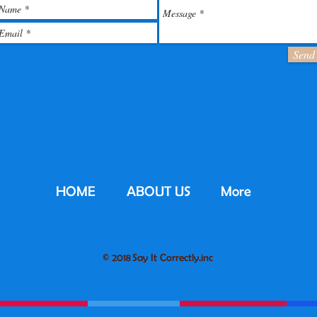
Send
HOME
ABOUT US
More
© 2018 Say It Correctly.inc