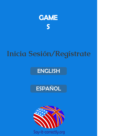
GAME
S
Inicia Sesión/Regístrate
ENGLISH
ESPAÑOL