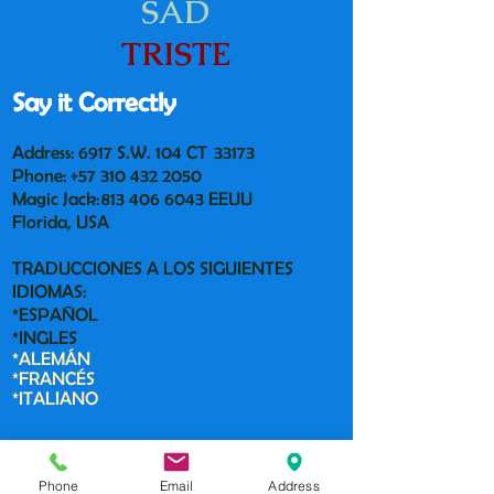
SAD
TRISTE
Say it Correctly
Address: 6917 S.W. 104 CT 33173
Phone:
+57 310 432 2050
Magic Jack:
813 406 6043
EEUU
Florida, USA
TRADUCCIONES A LOS SIGUIENTES
IDIOMAS:
*ESPAÑOL
*INGLES
*ALEMÁN
*FRANCÉS
*ITALIANO
Contact us:
Phone
Email
Address