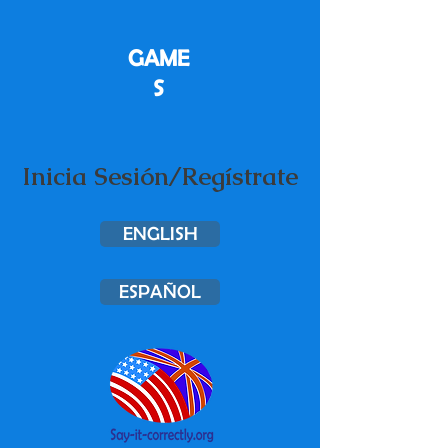
GAME
S
Inicia Sesión/Regístrate
ENGLISH
ESPAÑOL