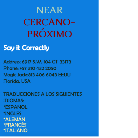
NEAR
CERCANO-
PRÓXIMO
Say it Correctly
Address: 6917 S.W. 104 CT 33173
Phone:
+57 310 432 2050
Magic Jack:
813 406 6043
EEUU
Florida, USA
TRADUCCIONES A LOS SIGUIENTES
IDIOMAS:
*ESPAÑOL
*INGLES
*ALEMÁN
*FRANCÉS
*ITALIANO