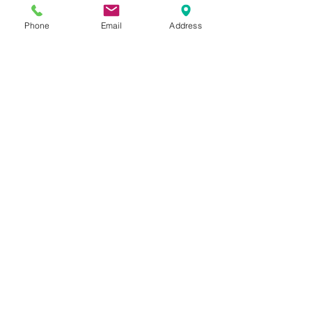
Contact us:
Phone
Email
Address
Send
Join us on: