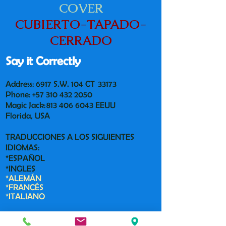
COVER
CUBIERTO-TAPADO-
CERRADO
Say it Correctly
Address: 6917 S.W. 104 CT 33173
Phone:
+57 310 432 2050
Magic Jack:
813 406 6043
EEUU
Florida, USA
TRADUCCIONES A LOS SIGUIENTES
IDIOMAS:
*ESPAÑOL
*INGLES
*ALEMÁN
*FRANCÉS
*ITALIANO