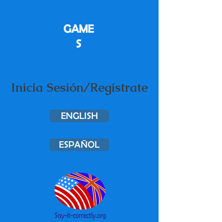
GAME
S
Inicia Sesión/Regístrate
ENGLISH
ESPAÑOL