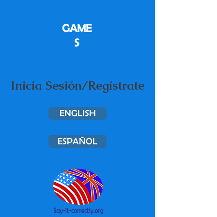
GAME
S
Inicia Sesión/Regístrate
ENGLISH
ESPAÑOL