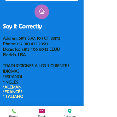
Say it Correctly
Address: 6917 S.W. 104 CT 33173
Phone:
+57 310 432 2050
Magic Jack:
813 406 6043
EEUU
Florida, USA
TRADUCCIONES A LOS SIGUIENTES
IDIOMAS:
*ESPAÑOL
*INGLES
*ALEMÁN
*FRANCÉS
*ITALIANO
Contact us:
Phone
Email
Address