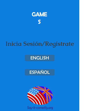
GAME
S
Inicia Sesión/Regístrate
ENGLISH
ESPAÑOL