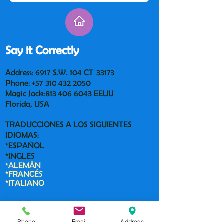
Say it Correctly
Address: 6917 S.W. 104 CT 33173
Phone:
+57 310 432 2050
Magic Jack:
813 406 6043
EEUU
Florida, USA
TRADUCCIONES A LOS SIGUIENTES
IDIOMAS:
*ESPAÑOL
*INGLES
*ALEMÁN
*FRANCÉS
*ITALIANO
Contact us:
Phone
Email
Address