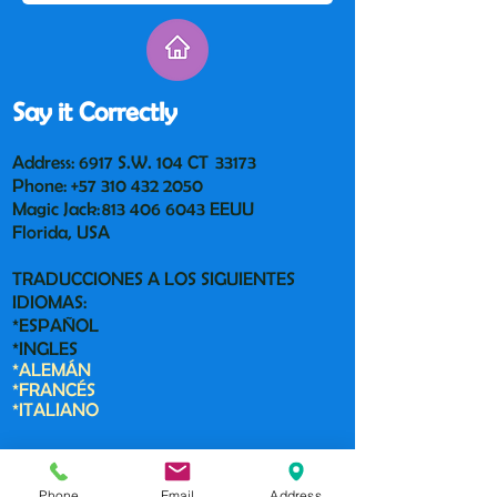
Say it Correctly
Address: 6917 S.W. 104 CT 33173
Phone:
+57 310 432 2050
Magic Jack:
813 406 6043
EEUU
Florida, USA
TRADUCCIONES A LOS SIGUIENTES
IDIOMAS:
*ESPAÑOL
*INGLES
*ALEMÁN
*FRANCÉS
*ITALIANO
Contact us:
Phone
Email
Address