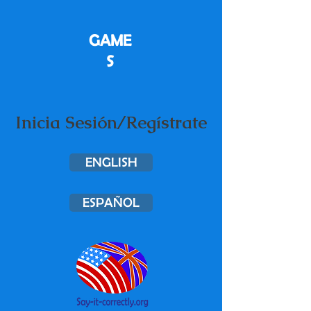
GAME
S
Inicia Sesión/Regístrate
ENGLISH
ESPAÑOL