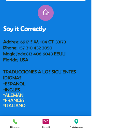
Say it Correctly
Address: 6917 S.W. 104 CT 33173
Phone:
+57 310 432 2050
Magic Jack:
813 406 6043
EEUU
Florida, USA
TRADUCCIONES A LOS SIGUIENTES
IDIOMAS:
*ESPAÑOL
*INGLES
*ALEMÁN
*FRANCÉS
*ITALIANO
Contact us:
Phone
Email
Address