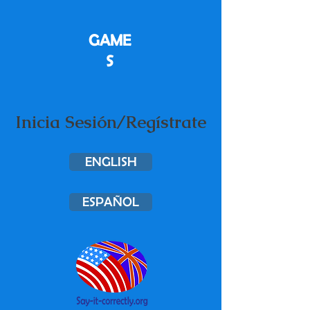
GAME
S
Inicia Sesión/Regístrate
ENGLISH
ESPAÑOL