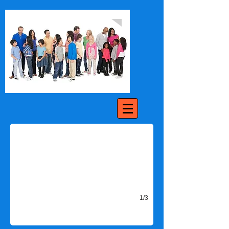
Today's date
1/3