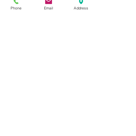
Contact us:
Phone
Email
Address
Send
Join us on: