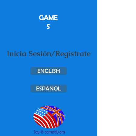
GAME
S
Inicia Sesión/Regístrate
ENGLISH
ESPAÑOL