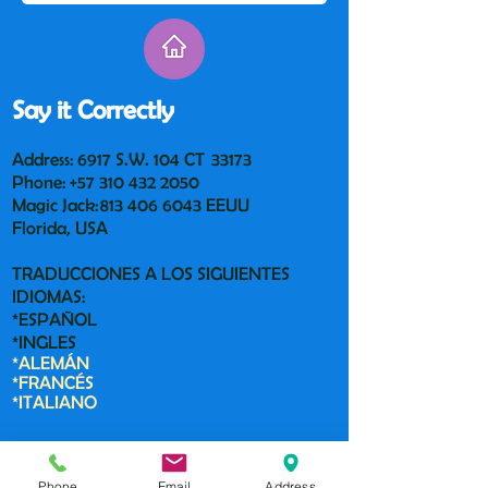
Say it Correctly
Address: 6917 S.W. 104 CT 33173
Phone:
+57 310 432 2050
Magic Jack:
813 406 6043
EEUU
Florida, USA
TRADUCCIONES A LOS SIGUIENTES
IDIOMAS:
*ESPAÑOL
*INGLES
*ALEMÁN
*FRANCÉS
*ITALIANO
Contact us:
Phone
Email
Address