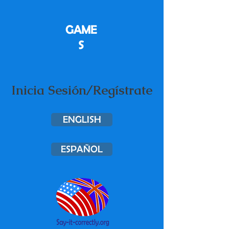
GAME
S
Inicia Sesión/Regístrate
ENGLISH
ESPAÑOL