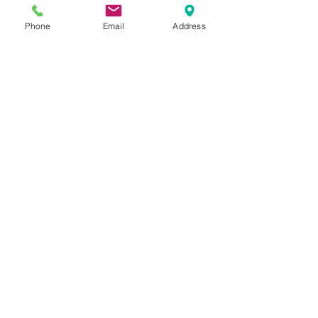
Contact us:
Phone
Email
Address
Send
Join us on: