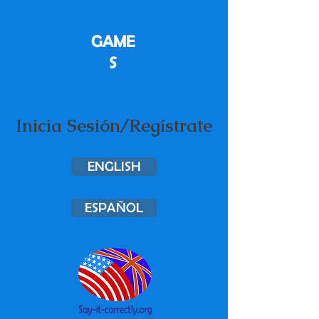
GAME
S
Inicia Sesión/Regístrate
ENGLISH
ESPAÑOL